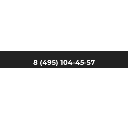
8 (495) 104-45-57
Главная
Наши клиенты
Каталог
Запчасти
Производители
Контакты
Техника в лизинг