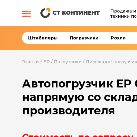
Продажа и
техники по
Штабелеры
Погрузчики
Рохли
Главная
/
EP
/
Погрузчики
/
Дизельные погрузчи
Автопогрузчик EP
напрямую со скла
производителя