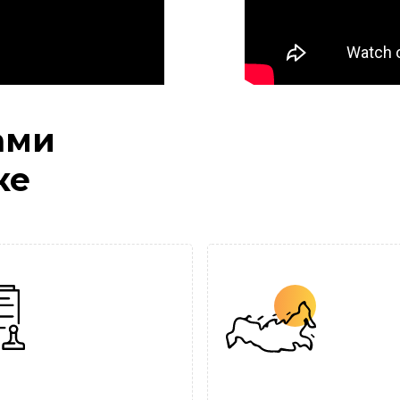
ами
ке