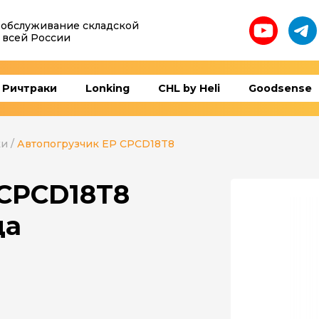
 обслуживание складской
 всей России
Ричтраки
Lonking
CHL by Heli
Goodsense
ки
/
Автопогрузчик EP CPCD18T8
 CPCD18T8
да