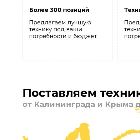
Более 300 позиций
Техн
Предлагаем лучшую
Пред
технику под ваши
техн
потребности и бюджет
потр
Поставляем техник
от Калининграда и Крыма д