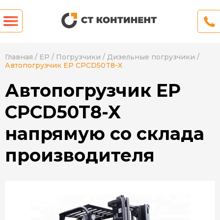
Главная
/
EP
/
Погрузчики
/
Дизельные погрузчики
/
Автопогрузчик EP CPCD50T8-X
Автопогрузчик EP
CPCD50T8-X
напрямую со склада
производителя