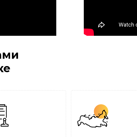
ами
ке