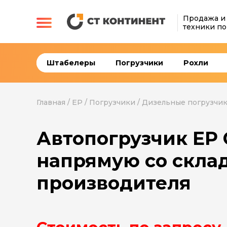
Продажа и
техники по
Штабелеры
Погрузчики
Рохли
Главная
/
EP
/
Погрузчики
/
Дизельные погрузчи
Автопогрузчик EP
напрямую со скла
производителя