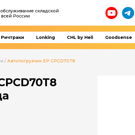
 обслуживание складской
 всей России
Ричтраки
Lonking
CHL by Heli
Goodsense
ки
/
Автопогрузчик EP CPCD70T8
 CPCD70T8
да