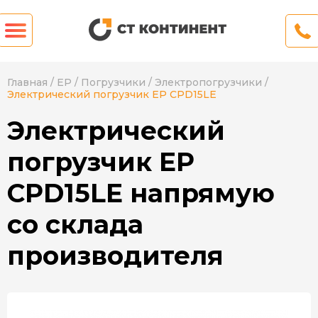
Главная
/
EP
/
Погрузчики
/
Электропогрузчики
/
Электрический погрузчик EP CPD15LE
Электрический
погрузчик EP
CPD15LE напрямую
со склада
производителя