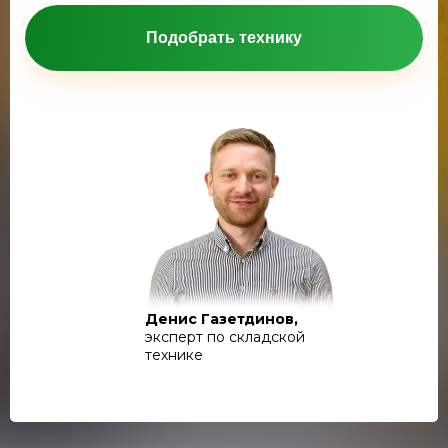
Подобрать технику
Денис Газетдинов,
эксперт по складской
технике