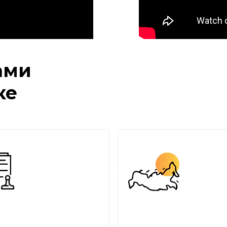
ами
ке