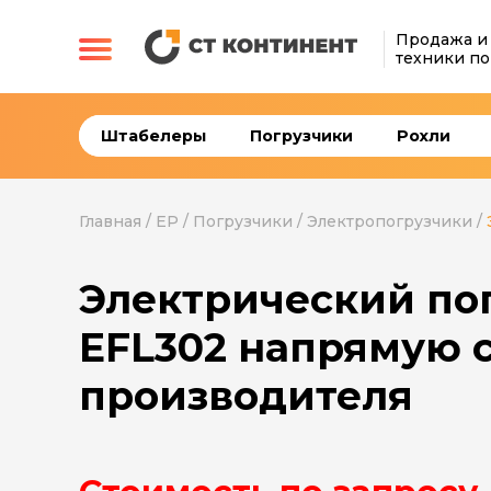
Продажа и
техники по
Штабелеры
Погрузчики
Рохли
Главная
/
EP
/
Погрузчики
/
Электропогрузчики
/
Электрический по
EFL302 напрямую с
производителя