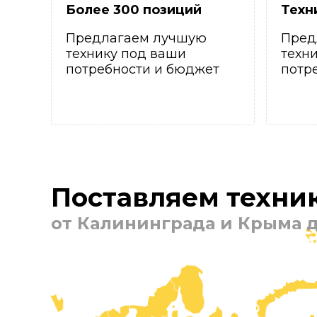
Более 300 позиций
Техн
Предлагаем лучшую
Пред
технику под ваши
техн
потребности и бюджет
потр
Поставляем техник
от Калининграда и Крыма д