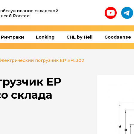
 обслуживание складской
 всей России
Ричтраки
Lonking
CHL by Heli
Goodsense
Электрический погрузчик EP EFL302
грузчик EP
о склада