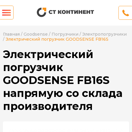
Главная
/
Goodsense
/
Погрузчики
/
Электропогрузчики
/
Электрический погрузчик GOODSENSE FB16S
Электрический
погрузчик
GOODSENSE FB16S
напрямую со склада
производителя