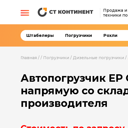
Продажа и
техники по
Штабелеры
Погрузчики
Рохли
Главная
/
/
Погрузчики
/
Дизельные погрузчики
/
Автопогрузчик EP
напрямую со скла
производителя