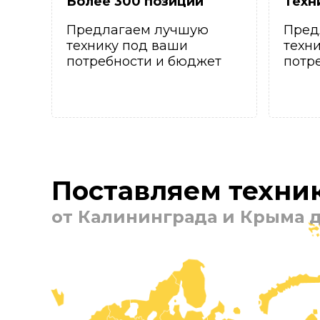
Более 300 позиций
Техн
Предлагаем лучшую
Пред
технику под ваши
техн
потребности и бюджет
потр
Поставляем техник
от Калининграда и Крыма д