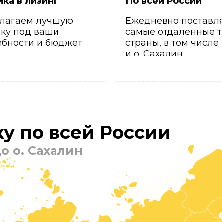
ика в лизинг
По всей России
лагаем лучшую
Ежедневно поставл
ику под ваши
самые отдаленные т
ебности и бюджет
страны, в том числе
и о. Сахалин.
у по всей России
о о. Сахалин