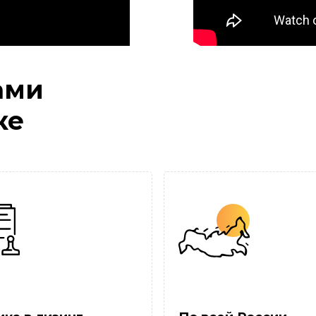
ами
ке