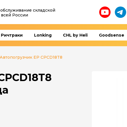
 обслуживание складской
 всей России
Ричтраки
Lonking
CHL by Heli
Goodsense
Автопогрузчик EP CPCD18T8
 CPCD18T8
да