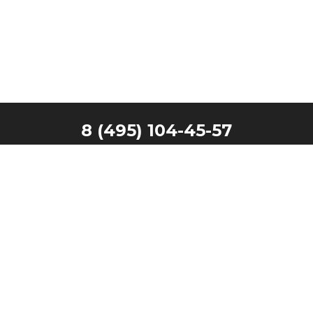
8 (495) 104-45-57
Главная
Наши клиенты
Каталог
Запчасти
Производители
Контакты
Техника в лизинг