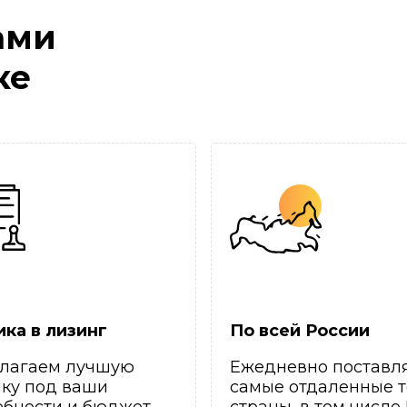
ами
ке
ика в лизинг
По всей России
лагаем лучшую
Ежедневно поставл
ику под ваши
самые отдаленные т