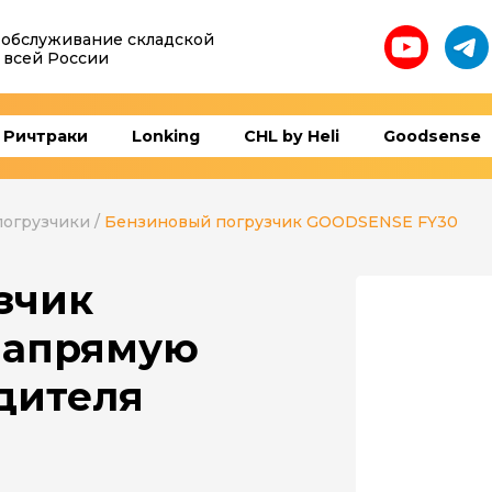
 обслуживание складской
 всей России
Ричтраки
Lonking
CHL by Heli
Goodsense
погрузчики
/
Бензиновый погрузчик GOODSENSE FY30
зчик
напрямую
дителя