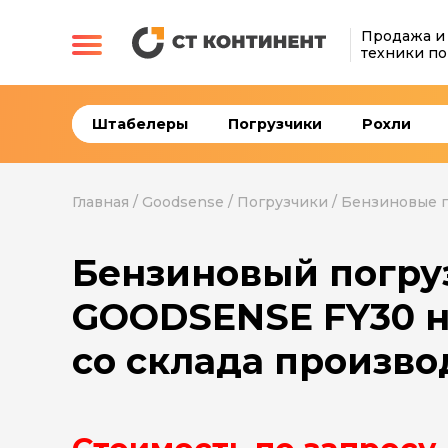
Продажа и
техники по
Штабелеры
Погрузчики
Рохли
Главная
/
Goodsense
/
Погрузчики
/
Бензиновые 
Бензиновый погру
GOODSENSE FY30 
со склада произво