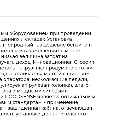
мым оборудованием при проведении
ещениях и складах. Установка
о (природный газ дешевле бензина и
применять в помещениях с менее
низкая величина затрат на
лучать доход. Инновационная G-серия
деталь погрузчика продумана с точки
ыгодно отличается мачтой с широким
 оператора, нескользящие педали,
улируемая рулевая колонка), влаго-
атора и мощными силовыми
арки GOODSENSE является оптимальным
ровым стандартам; - применение
ра; - защищенная кабина, отвечающая
жность установки дополнительного