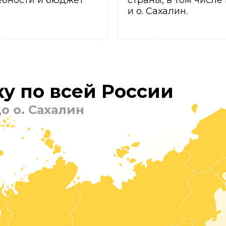
ебности и бюджет
страны, в том числе
и о. Сахалин.
у по всей России
о о. Сахалин