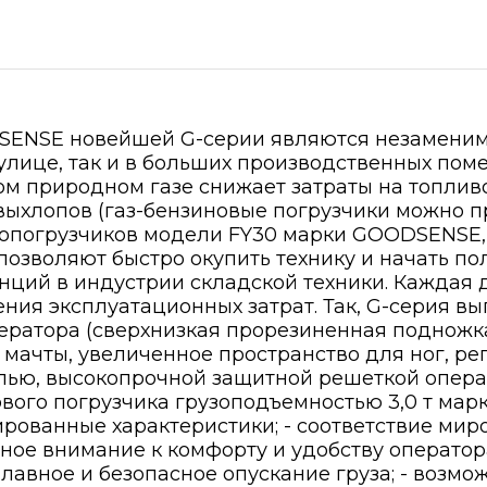
SENSE новейшей G-серии являются незамени
 улице, так и в больших производственных пом
м природном газе снижает затраты на топлив
 выхлопов (газ-бензиновые погрузчики можно 
опогрузчиков модели FY30 марки GOODSENSE, 
озволяют быстро окупить технику и начать по
нций в индустрии складской техники. Каждая 
ния эксплуатационных затрат. Так, G-серия в
ератора (сверхнизкая прорезиненная подножка
ачты, увеличенное пространство для ног, рег
елью, высокопрочной защитной решеткой опер
ового погрузчика грузоподъемностью 3,0 т м
сированные характеристики; - соответствие ми
нное внимание к комфорту и удобству операто
лавное и безопасное опускание груза; - возмо