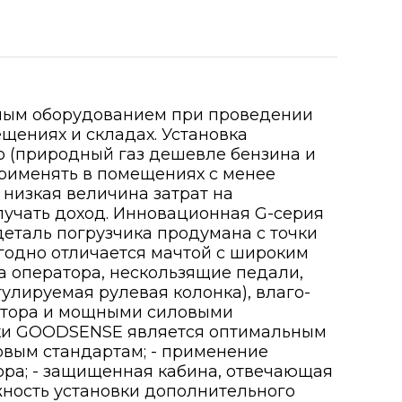
мым оборудованием при проведении
ещениях и складах. Установка
о (природный газ дешевле бензина и
применять в помещениях с менее
низкая величина затрат на
лучать доход. Инновационная G-серия
деталь погрузчика продумана с точки
ыгодно отличается мачтой с широким
 оператора, нескользящие педали,
улируемая рулевая колонка), влаго-
атора и мощными силовыми
арки GOODSENSE является оптимальным
ровым стандартам; - применение
ора; - защищенная кабина, отвечающая
жность установки дополнительного