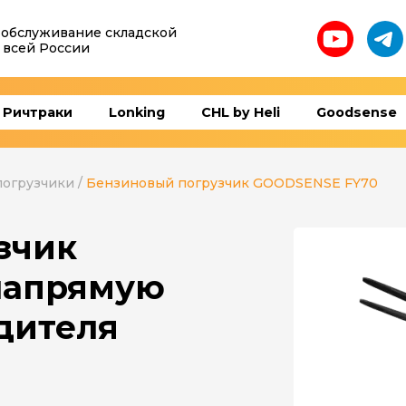
 обслуживание складской
 всей России
Ричтраки
Lonking
CHL by Heli
Goodsense
погрузчики
/
Бензиновый погрузчик GOODSENSE FY70
зчик
напрямую
дителя