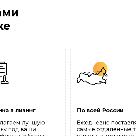
ами
ке
ика в лизинг
По всей России
лагаем лучшую
Ежедневно поставл
ику под ваши
самые отдаленные т