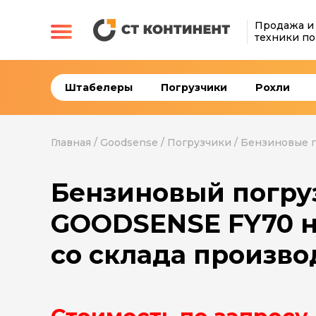
Продажа и
техники по
Штабелеры
Погрузчики
Рохли
Главная
/
Goodsense
/
Погрузчики
/
Бензиновые 
Бензиновый погру
GOODSENSE FY70 
со склада произво