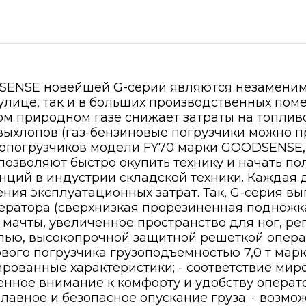
SENSE новейшей G-серии являются незамени
 улице, так и в больших производственных пом
м природном газе снижает затраты на топлив
 выхлопов (газ-бензиновые погрузчики можно 
опогрузчиков модели FY70 марки GOODSENSE, 
озволяют быстро окупить технику и начать по
нций в индустрии складской техники. Каждая 
ния эксплуатационных затрат. Так, G-серия в
ератора (сверхнизкая прорезиненная подножка
ачты, увеличенное пространство для ног, рег
елью, высокопрочной защитной решеткой опер
ового погрузчика грузоподъемностью 7,0 т м
сированные характеристики; - соответствие ми
енное внимание к комфорту и удобству операт
лавное и безопасное опускание груза; - возмо