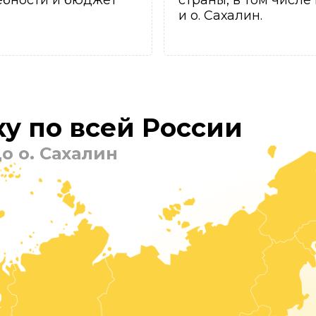
ебности и бюджет
страны, в том числе
и о. Сахалин.
у по всей России
о о. Сахалин