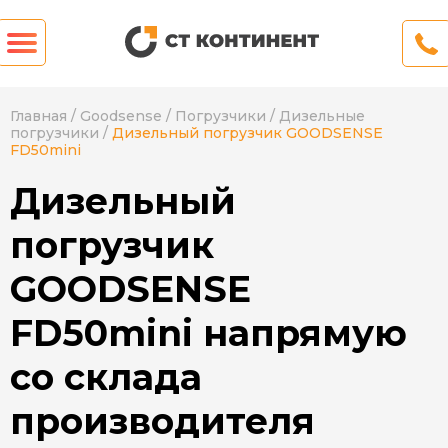
Главная
/
Goodsense
/
Погрузчики
/
Дизельные
погрузчики
/
Дизельный погрузчик GOODSENSE
FD50mini
Дизельный
погрузчик
GOODSENSE
FD50mini напрямую
со склада
производителя