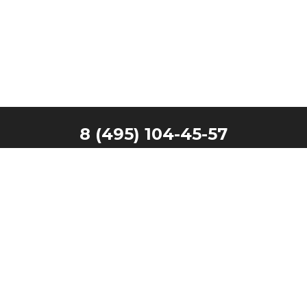
8 (495) 104-45-57
Главная
Наши клиенты
Каталог
Запчасти
Производители
Контакты
Техника в лизинг