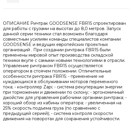
ОПИСАНИЕ Ричтрак GOODSENSE FBR15 спроектирован
для работы с грузами на высотах до 8,0 метров. Запуск
данной серии техники стал возможен благодаря
совместным усилиям команды специалистов компании
GOODSENSE и ведущих европейских проектных
организаций . При создании ричтрака FBR15 были
применены мировой опыт производства складской
техники вкупе с самыми новыми технологиями в отрасли.
Управление ричтраком FBR15 осуществляется
оператором в стоячем положении. Отличительные
особенности ричтрака FBR15: - применение не
нуждающихся в обслуживании моторов переменного
тока; - контроллер Zapi; - система рекуперации энергии
при торможении и движении по склону; - эргономичный
джойстик для управления рабочими органами ричтрака; -
хороший обзор из кабины оператора; - увеличенная на
25% скорость подъема груза (по сравнению с
предыдущей серией); - система контроля скорости
движения на поворотах для сохранения устойчивости.