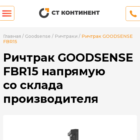
Главная
/
Goodsense
/
Ричтраки
/
Ричтрак GOODSENSE
FBR15
Ричтрак GOODSENSE
FBR15 напрямую
со склада
производителя