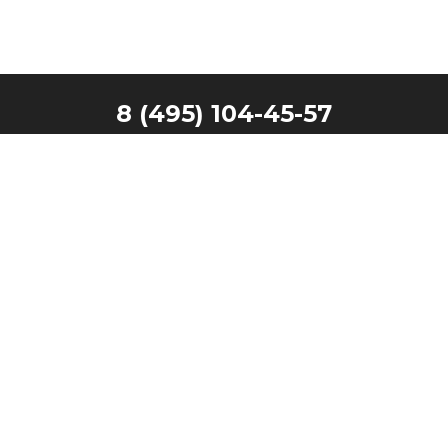
8 (495) 104-45-57
Главная
Наши клиенты
Каталог
Запчасти
Производители
Контакты
Техника в лизинг
Московская область, г. Видное,
ООО "СТ КОНТИНЕНТ"
Белокаменное шоссе, 18