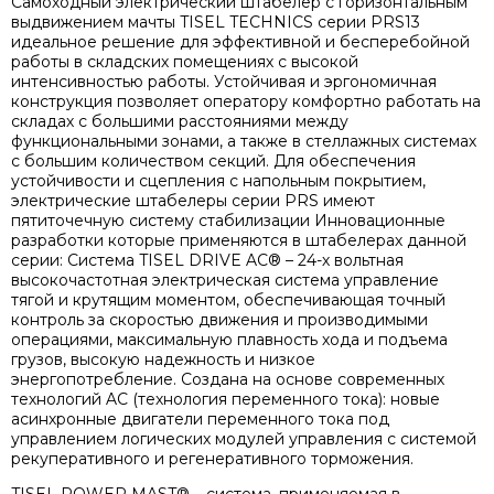
Самоходный электрический штабелер с горизонтальным
выдвижением мачты TISEL TECHNICS серии PRS13
идеальное решение для эффективной и бесперебойной
работы в складских помещениях с высокой
интенсивностью работы. Устойчивая и эргономичная
конструкция позволяет оператору комфортно работать на
складах с большими расстояниями между
функциональными зонами, а также в стеллажных системах
с большим количеством секций. Для обеспечения
устойчивости и сцепления с напольным покрытием,
электрические штабелеры серии PRS имеют
пятиточечную систему стабилизации Инновационные
разработки которые применяются в штабелерах данной
серии: Система TISEL DRIVE AC® – 24-х вольтная
высокочастотная электрическая система управление
тягой и крутящим моментом, обеспечивающая точный
контроль за скоростью движения и производимыми
операциями, максимальную плавность хода и подъема
грузов, высокую надежность и низкое
энергопотребление. Создана на основе современных
технологий AC (технология переменного тока): новые
асинхронные двигатели переменного тока под
управлением логических модулей управления с системой
рекуперативного и регенеративного торможения.