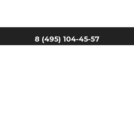
8 (495) 104-45-57
Главная
Наши клиенты
Каталог
Запчасти
Производители
Контакты
Техника в лизинг
Московская область, г. Видное,
ООО "СТ КОНТИНЕНТ"
Белокаменное шоссе, 18