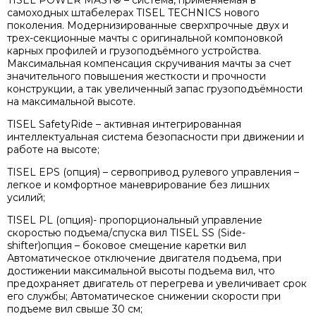
TISEL POWER MAST® – система, применяемая в
самоходных штабелерах TISEL TECHNICS нового
поколения. Модернизированные сверхпрочные двух и
трех-секционные мачты с оригинальной компоновкой
карных профилей и грузоподъёмного устройства.
Максимальная компенсация скручивания мачты за счет
значительного повышения жесткости и прочности
конструкции, а так увеличенный запас грузоподъёмности
на максимальной высоте.
TISEL SafetyRide – активная интегрированная
интеллектуальная система безопасности при движении и
работе на высоте;
TISEL EPS (опция) – сервопривод рулевого управления –
легкое и комфортное маневрирование без лишних
усилий;
TISEL PL (опция)- пропорциональный управление
скоростью подъема/спуска вил TISEL SS (Side-
shifter)опция – боковое смещение каретки вил
Автоматическое отключение двигателя подъема, при
достижении максимальной высоты подъема вил, что
предохраняет двигатель от перегрева и увеличивает срок
его службы; Автоматическое снижении скорости при
подъеме вил свыше 30 см;