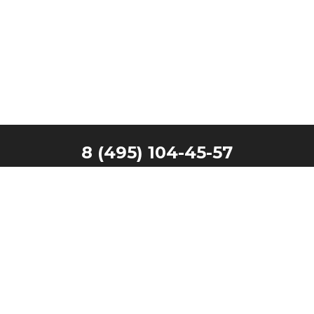
8 (495) 104-45-57
Главная
Наши клиенты
Каталог
Запчасти
Производители
Контакты
Техника в лизинг