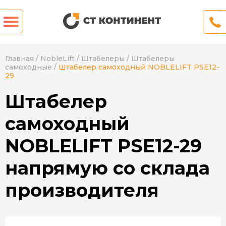
Главная
/
NobleLift
/
Штабелеры
/
Штабелеры
самоходные
/
Штабелер самоходный NOBLELIFT PSE12-
29
Штабелер
самоходный
NOBLELIFT PSE12-29
напрямую со склада
производителя