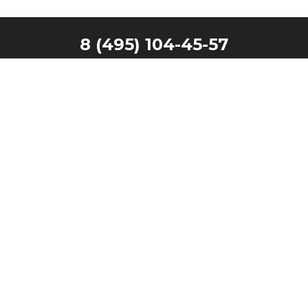
8 (495) 104-45-57
Главная
Наши клиенты
Каталог
Запчасти
Производители
Контакты
Техника в лизинг
Московская область, г. Видное,
ООО "СТ КОНТИНЕНТ"
Белокаменное шоссе, 18
ОГРН 5177746098932
Телефон: 8 (495) 104-45-57
ИНН 7707396416