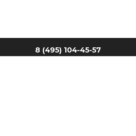
8 (495) 104-45-57
Главная
Наши клиенты
Каталог
Запчасти
Производители
Контакты
Техника в лизинг