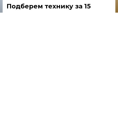
Подберем технику
за 15
минут
Расскажем особенности каждой модели
Предложим оптимальные варианты
Отправим расчеты по покупке в лизинг
Оставьте телефон,
мы перезвоним прямо сейчас
Подобрать технику