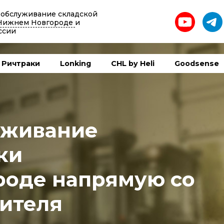
 обслуживание складской
Нижнем Новгороде
и
ссии
Ричтраки
Lonking
CHL by Heli
Goodsense
уживание
ки
роде напрямую со
ителя