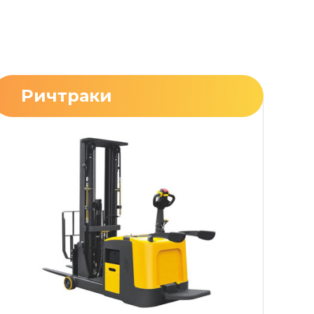
Ричтраки