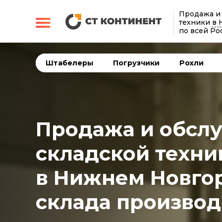
Продажа и
техники
в 
по всей Ро
Штабелеры
Погрузчики
Рохли
Продажа и обсл
складской техни
в Нижнем Новго
склада производ