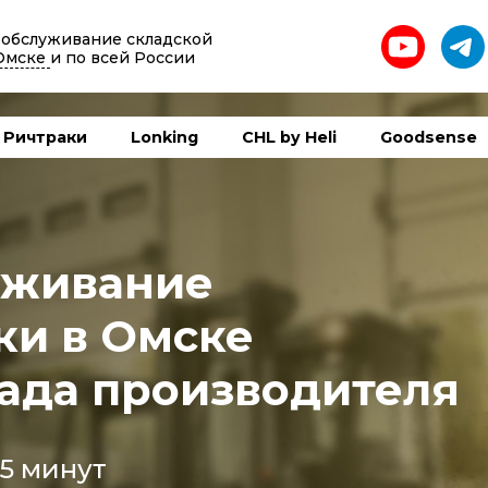
 обслуживание складской
Омске
и по всей России
Ричтраки
Lonking
CHL by Heli
Goodsense
уживание
ки в Омске
ада производителя
15 минут