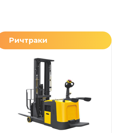
Ричтраки