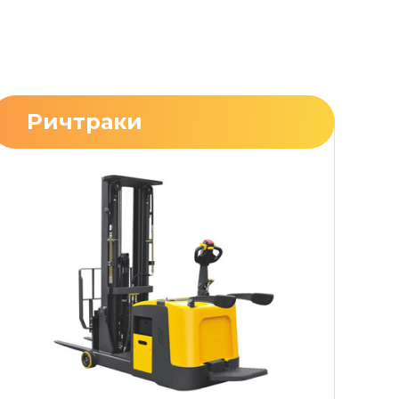
Ричтраки