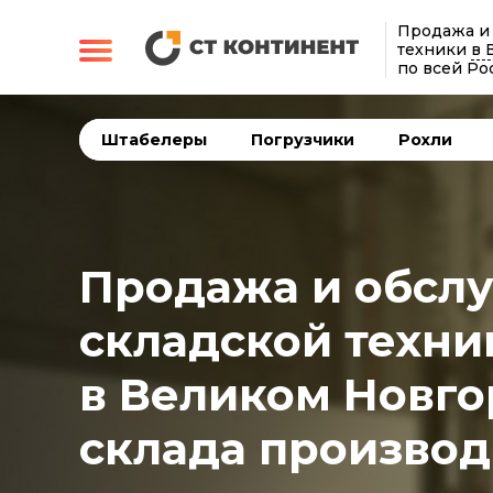
Продажа и
техники
в 
по всей Ро
Штабелеры
Погрузчики
Рохли
Продажа и обсл
складской техни
в Великом Новго
склада производ