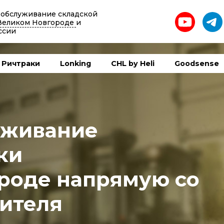
 обслуживание складской
Великом Новгороде
и
ссии
Ричтраки
Lonking
CHL by Heli
Goodsense
уживание
ки
роде напрямую со
ителя